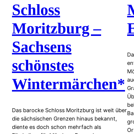
Schloss
Moritzburg –
Sachsens
Da
schönstes
en
Mö
Wintermärchen*
au
Gr
Üb
be
Das barocke Schloss Moritzburg ist weit über
Ba
die sächsischen Grenzen hinaus bekannt,
gr
diente es doch schon mehrfach als
Or